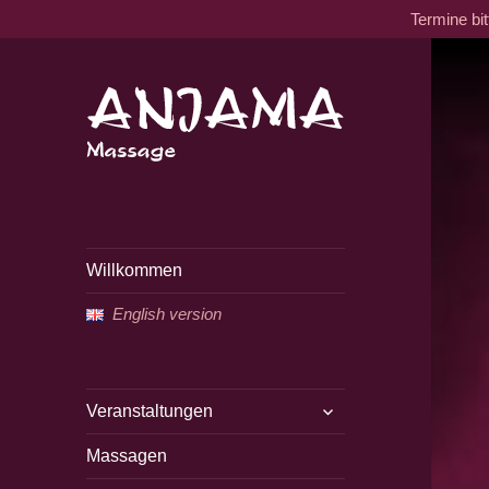
Termine bi
Traditionelle tantrische
Anjama Massage
Massage
Willkommen
English version
untermenü
Veranstaltungen
öffnen
Massagen