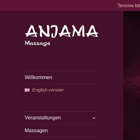
Termine bi
Traditionelle tantrische
Anjama Massage
Massage
Willkommen
English version
untermenü
Veranstaltungen
öffnen
Massagen