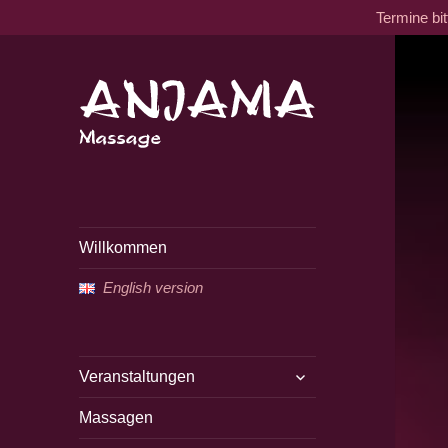
Termine bi
Traditionelle tantrische
Anjama Massage
Massage
Willkommen
English version
untermenü
Veranstaltungen
öffnen
Massagen